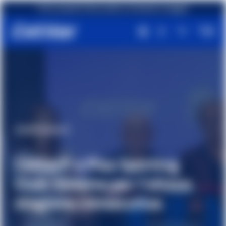
Primo acquisto? Ricevi subito un fantastico omaggio!
#Partnership
Cetilar® e Pisa Sporting
Club: insieme per l'ottava
stagione consecutiva