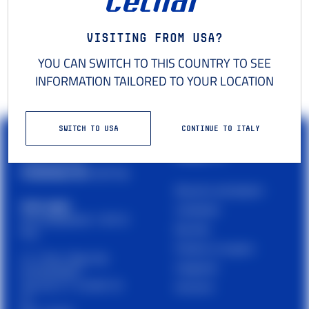
Visiting from USA?
YOU CAN SWITCH TO THIS COUNTRY TO SEE
INFORMATION TAILORED TO YOUR LOCATION
SWITCH TO USA
CONTINUE TO ITALY
PRODOTTI
Cetilar è un brand di
PHARMANUTRA S.P.A.
Muscoli e articolazioni
Sede Legale
Carboidrati
Via Campodavela 1, 56122
Barrette
Pisa
Proteine e recupero
C.F. / P.Iva / Reg. Impr.
Integratori
01679440501
Cap. Soc. € 1.123.097,70
Accessori
I.V.