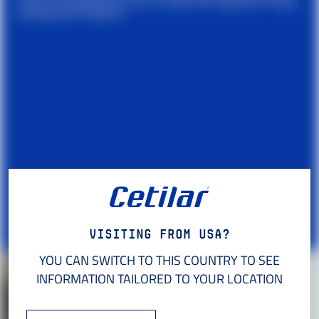
nuova, ma soprattutto con un corpo che risponde in modo
ottimale ed è reattivo.
Visiting from USA?
YOU CAN SWITCH TO THIS COUNTRY TO SEE
INFORMATION TAILORED TO YOUR LOCATION