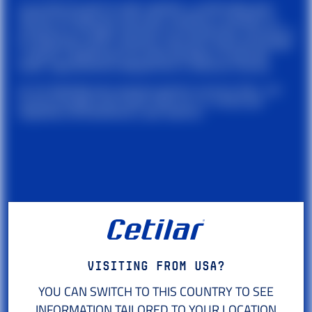
Los productos del kit están ideados y combinados para
reforzar las defensas naturales, ayudarte a combatir el
cansancio y la fatiga, favorecer la recuperación muscular y
la calidad del sueño, mantener altos los niveles de energía
y reponer rápidamente las sales perdidas a través del
sudor, especialmente después de un esfuerzo intenso.
Un kit diseñado para quienes quieren arrancar bien, con
nuevas energías, pero sobre todo con un cuerpo que
responda correctamente y sea reactivo.
Visiting from USA?
YOU CAN SWITCH TO THIS COUNTRY TO SEE
INFORMATION TAILORED TO YOUR LOCATION