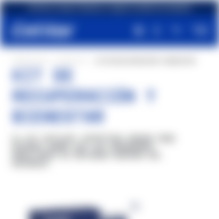
Envío gratuito para pedidos de más de €49,90
PRODUCTOS
SPORT KIT
KIT DE RECUPERACIÓN Y BIENESTAR
KIT DE
RECUPERACIÓN Y
BIENESTAR
EL KIT CETILAR® NUTRITION IDEADO PARA
QUIENES SABEN QUE LOS VERDADEROS
RESULTADOS SE OBTIENEN DESPUÉS DEL
ESFUERZO.