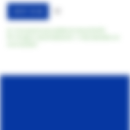
NOTIFY ME
Envío gratuito para pedidos de más de €49,90
Entrega en aproximadamente 1-3 días laborables con
envío standard.