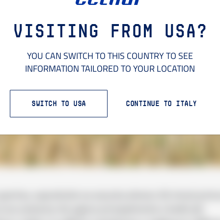
Visiting from USA?
YOU CAN SWITCH TO THIS COUNTRY TO SEE
INFORMATION TAILORED TO YOUR LOCATION
SWITCH TO USA
CONTINUE TO ITALY
 sportiva, soprattutto se assunta almeno 30 minuti prima
 di una sostanza che agisce principalmente a livello del