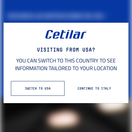
DESCARGA LAS INSTRUCCIONES DE USO
Visiting from USA?
YOU CAN SWITCH TO THIS COUNTRY TO SEE
INFORMATION TAILORED TO YOUR LOCATION
SWITCH TO USA
CONTINUE TO ITALY