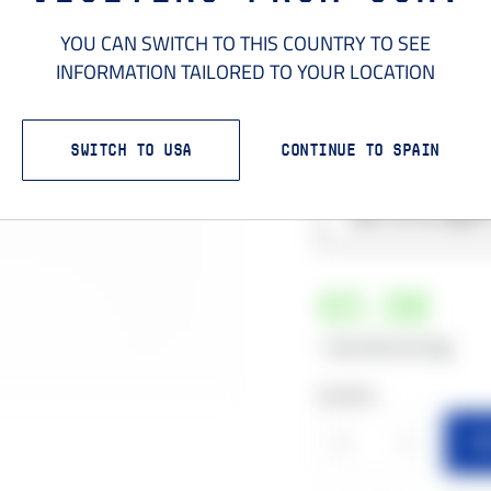
YOU CAN SWITCH TO THIS COUNTRY TO SEE
Rapporto bilanc
40-30-30
INFORMATION TAILORED TO YOUR LOCATION
12g proteine
SWITCH TO USA
CONTINUE TO SPAIN
PACK DA 20 BARRET
€3
,50
1 barretta da 40g.
Quantità
AG