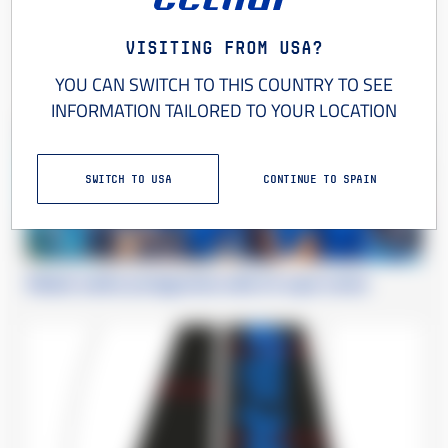
Leggi anche
Visiting from USA?
YOU CAN SWITCH TO THIS COUNTRY TO SEE
INFORMATION TAILORED TO YOUR LOCATION
SWITCH TO USA
CONTINUE TO SPAIN
Alkedo subito protagonista nelle 52 super series