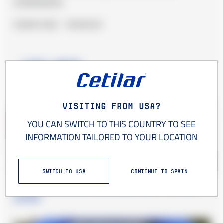
condivisione.
#Undefined
#Running
Leggi anche
Visiting from USA?
YOU CAN SWITCH TO THIS COUNTRY TO SEE
INFORMATION TAILORED TO YOUR LOCATION
SWITCH TO USA
CONTINUE TO SPAIN
Cetilar Run Notturna di San Giovanni 2021: si torna a
correre!