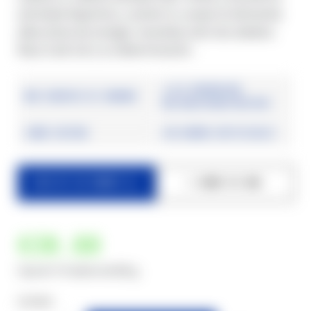
actividad deportiva, cuando tu cuerpo te demanda
altas dosis de energía, necesitas solo dos aliados:
Race Carb Caf y tu determinación.
1:0,8 proporción
80g hidratos de carbono
maltodextrina/fructosa
150mg cafeína
Sin aromas artificiales
CAJA DE 10 SOBRES DE 80 G.
1 SOBRE DE 80G
€38
,00
Caja de 10 sobres de 80 g.
Cantidad