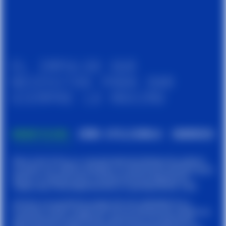
El impulso que
necesitas para dar
siempre lo máximo
BENEFICIOS
CÓMO UTILIZARLA
INGREDIEN
Race Carb Caf es un concentrado de hidratos de carbono
en polvo con cafeína añadida, la combinación perfecta para
darte un impulso extra cuando practicas deporte de
media-alta intensidad durante un periodo de 60’ a 90’.
Gracias a la excelente proporción de maltodextrina y
fructosa (1:0,8), la absorción de los hidratos de carbono es
perfectamente equilibrada y garantiza una liberación