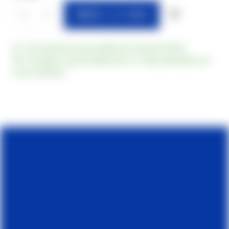
AÑADIR A LA CESTA
Envío gratuito para pedidos de más de €79,90
Entrega en aproximadamente 3-5 días laborables con
envío standard.