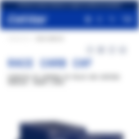
Envío gratuito para pedidos de más de €79,90
PRODUCTOS
RACE CARB CAF
RACE CARB CAF
Hidratos de carbono en polvo con cafeína
añadida. Sabor limón.