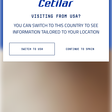
Visiting from USA?
YOU CAN SWITCH TO THIS COUNTRY TO SEE
INFORMATION TAILORED TO YOUR LOCATION
SWITCH TO USA
CONTINUE TO SPAIN