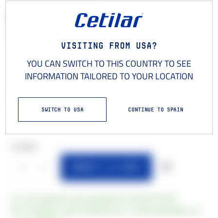
CETILAR DAYS
GORRA
Visiting from USA?
YOU CAN SWITCH TO THIS COUNTRY TO SEE
€18
,00
INFORMATION TAILORED TO YOUR LOCATION
Gorra Cetilar® Nutrition
SWITCH TO USA
CONTINUE TO SPAIN
Gorra con visera rígida y bordado.
Cantidad
AÑADIR A LA CESTA
Envío gratuito para pedidos de más de €79,90
Entrega en aproximadamente 3-5 días laborables con