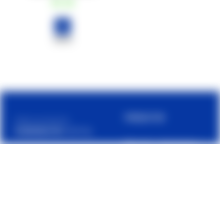
€8
,00
COMPRAR
PRODUCTOS
Cetilar es una marca de
PHARMANUTRA S.P.A.
Músculos y articulaciones
Sede Legale
Carbohidratos
Via Campodavela 1, 56122
Barras
Pisa
Proteínas y recuperación
C.F. / P.Iva / Reg. Impr.
Suplementos
01679440501
Cap. Soc. € 1.123.097,70
Accesorios