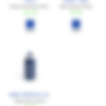
Toalla
Shaker 700ML
Toalla de microfibra de 100 x 50 cm
Shaker deportivo 700 ml.
€15
,00
€6
,00
COMPRAR
COMPRAR
Bidón deportivo 550 ml
Bidón deportivo 550 ml