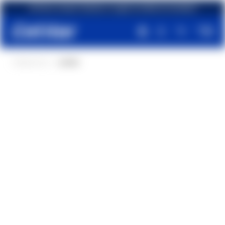
¿Primera compra? ¡Recibe un regalo increíble de inmediato!
PRODUCTOS
GORRA