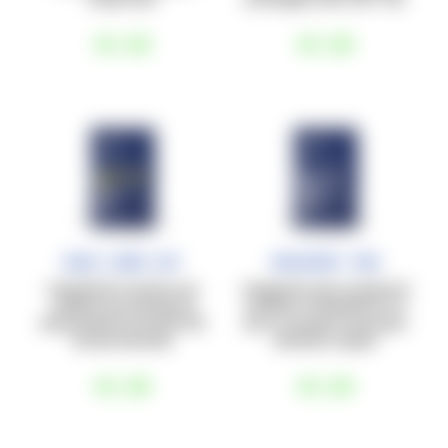
€3
,60
€3
,80
Race Carb Caf
Recovery Pro
Carboidrati in polvere con
Integratore post-workout di
caffeina, per sessioni di
proteine e carboidrati (1:1),
allenamento di circa 60’-90’
per un recupero muscolare
ad alta intensità.
ottimale e rapido.
€3
,80
€3
,60