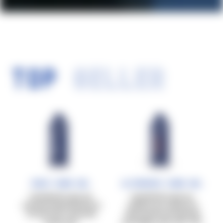
TOP
SELLER
Race Carb Gel
Ultrarace Carb Gel
Carboidrati in gel, per
Carboidrati in gel con
sessioni di allenamento di
caffeina, per sessioni di
circa 60’-90’ a intensità
allenamento ad intensità
media-alta.
prolungata, oltre i 90’-120’.