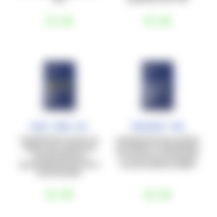
€3
,60
€3
,80
Race Carb Caf
Recovery Pro
Carbohidratos en polvo con
Complemento post-workout
cafeína, para sesiones de
de proteínas y carbohidratos
entrenamiento de
(1:1), para una recuperación
aproximadamente 60’-90’ a
muscular óptima y rápida.
alta intensidad.
€3
,80
€3
,60