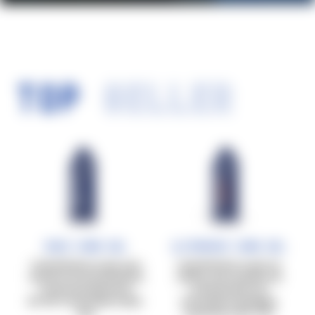
TOP
SELLER
Race Carb Gel
Ultrarace Carb Gel
Carbohidratos en gel, para
Carbohidratos en gel con
sesiones de entrenamiento
cafeína, para sesiones de
de aproximadamente
entrenamiento de
60’-90’ a intensidad media-
intensidad prolongada,
alta.
superiores a 90’-120’.