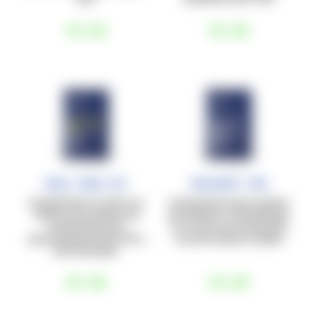
€3
,60
€3
,80
Race Carb Caf
Recovery Pro
Carbohidratos en polvo con
Complemento post-workout
cafeína, para sesiones de
de proteínas y carbohidratos
entrenamiento de
(1:1), para una recuperación
aproximadamente 60’-90’ a
muscular óptima y rápida.
alta intensidad.
€3
,80
€3
,60