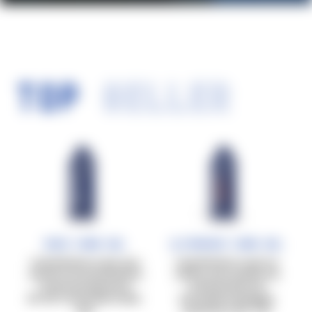
TOP
SELLER
Race Carb Gel
Ultrarace Carb Gel
Carbohidratos en gel, para
Carbohidratos en gel con
sesiones de entrenamiento
cafeína, para sesiones de
de aproximadamente
entrenamiento de
60’-90’ a intensidad media-
intensidad prolongada,
alta.
superiores a 90’-120’.